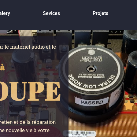
alery
Sevices
Projets
r le matériel audio et le
 à
OUPE
retien et de la réparation
e nouvelle vie à votre