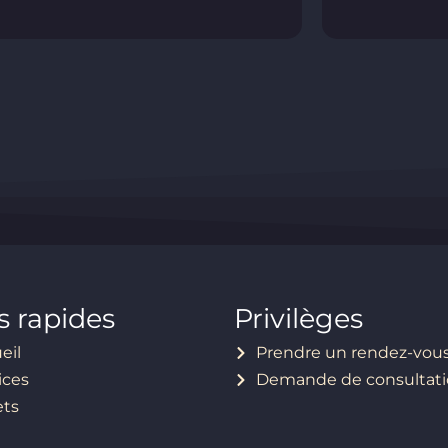
s rapides
Privilèges
eil
Prendre un rendez-vou
ices
Demande de consultat
ets